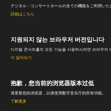
デジタル・コンサートホールの全ての機能をご利用いた
詳細はこちら
지원되지 않는 브라우저 버전입니다
디지털 콘서트홀의 모든 기능을 사용하시려면 브라우저 
더 알아보기
抱歉，您当前的浏览器版本过低
请更新您的浏览器，以便使用数字音乐厅的所有功能。
了解更多