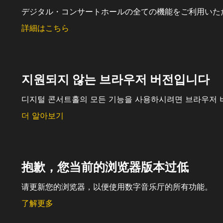
デジタル・コンサートホールの全ての機能をご利用いた
詳細はこちら
지원되지 않는 브라우저 버전입니다
디지털 콘서트홀의 모든 기능을 사용하시려면 브라우저 
더 알아보기
抱歉，您当前的浏览器版本过低
请更新您的浏览器，以便使用数字音乐厅的所有功能。
了解更多