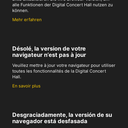
alle Funktionen der Digital Concert Hall nutzen zu
können.
Mehr erfahren
Désolé, la version de votre
navigateur n’est pas à jour
Veuillez mettre à jour votre navigateur pour utiliser
toutes les fonctionnalités de la Digital Concert
Hall.
En savoir plus
Desgraciadamente, la versión de su
navegador está desfasada