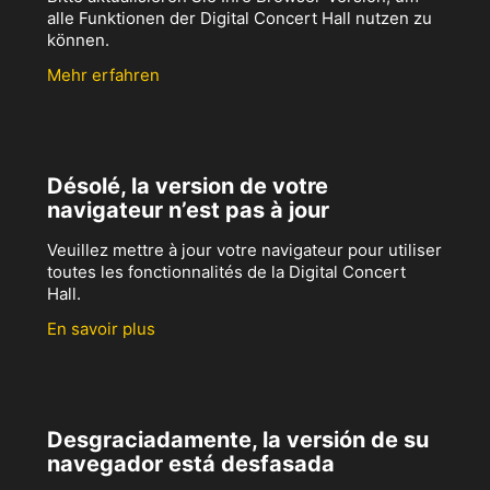
alle Funktionen der Digital Concert Hall nutzen zu
können.
Mehr erfahren
Désolé, la version de votre
navigateur n’est pas à jour
Veuillez mettre à jour votre navigateur pour utiliser
toutes les fonctionnalités de la Digital Concert
Hall.
En savoir plus
Desgraciadamente, la versión de su
navegador está desfasada