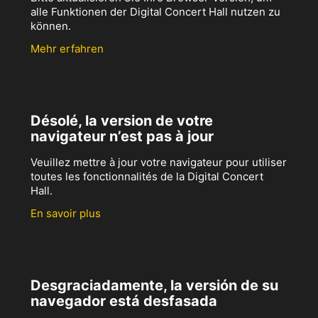
alle Funktionen der Digital Concert Hall nutzen zu
können.
Mehr erfahren
Désolé, la version de votre
navigateur n’est pas à jour
Veuillez mettre à jour votre navigateur pour utiliser
toutes les fonctionnalités de la Digital Concert
Hall.
En savoir plus
Desgraciadamente, la versión de su
navegador está desfasada