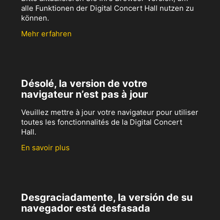
alle Funktionen der Digital Concert Hall nutzen zu
können.
Mehr erfahren
Désolé, la version de votre
navigateur n’est pas à jour
Veuillez mettre à jour votre navigateur pour utiliser
toutes les fonctionnalités de la Digital Concert
Hall.
En savoir plus
Desgraciadamente, la versión de su
navegador está desfasada