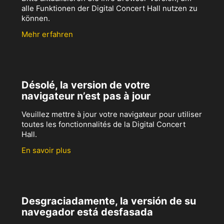
alle Funktionen der Digital Concert Hall nutzen zu
können.
Mehr erfahren
Désolé, la version de votre
navigateur n’est pas à jour
Veuillez mettre à jour votre navigateur pour utiliser
toutes les fonctionnalités de la Digital Concert
Hall.
En savoir plus
Desgraciadamente, la versión de su
navegador está desfasada