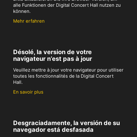
alle Funktionen der Digital Concert Hall nutzen zu
können.
Mehr erfahren
Désolé, la version de votre
navigateur n’est pas à jour
Veuillez mettre à jour votre navigateur pour utiliser
toutes les fonctionnalités de la Digital Concert
Hall.
En savoir plus
Desgraciadamente, la versión de su
navegador está desfasada