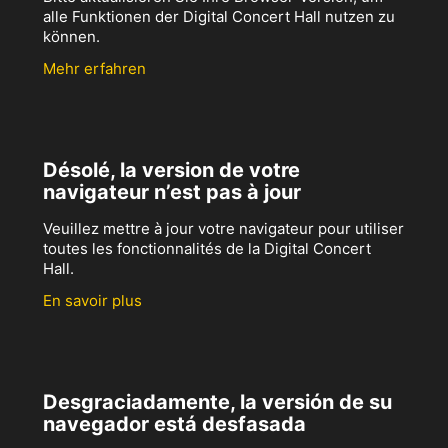
alle Funktionen der Digital Concert Hall nutzen zu
können.
Mehr erfahren
Désolé, la version de votre
navigateur n’est pas à jour
Veuillez mettre à jour votre navigateur pour utiliser
toutes les fonctionnalités de la Digital Concert
Hall.
En savoir plus
Desgraciadamente, la versión de su
navegador está desfasada