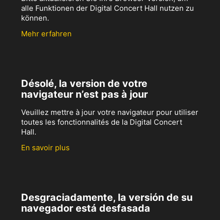
alle Funktionen der Digital Concert Hall nutzen zu
können.
Mehr erfahren
Désolé, la version de votre
navigateur n’est pas à jour
Veuillez mettre à jour votre navigateur pour utiliser
toutes les fonctionnalités de la Digital Concert
Hall.
En savoir plus
Desgraciadamente, la versión de su
navegador está desfasada