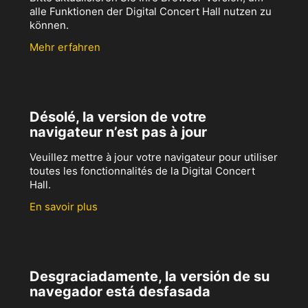
alle Funktionen der Digital Concert Hall nutzen zu
können.
Mehr erfahren
Désolé, la version de votre
navigateur n’est pas à jour
Veuillez mettre à jour votre navigateur pour utiliser
toutes les fonctionnalités de la Digital Concert
Hall.
En savoir plus
Desgraciadamente, la versión de su
navegador está desfasada