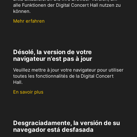
alle Funktionen der Digital Concert Hall nutzen zu
können.
Mehr erfahren
Désolé, la version de votre
navigateur n’est pas à jour
Veuillez mettre à jour votre navigateur pour utiliser
toutes les fonctionnalités de la Digital Concert
Hall.
En savoir plus
Desgraciadamente, la versión de su
navegador está desfasada