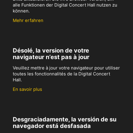
alle Funktionen der Digital Concert Hall nutzen zu
können.
Mehr erfahren
Désolé, la version de votre
navigateur n’est pas à jour
Veuillez mettre à jour votre navigateur pour utiliser
toutes les fonctionnalités de la Digital Concert
Hall.
En savoir plus
Desgraciadamente, la versión de su
navegador está desfasada