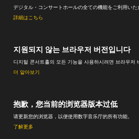
デジタル・コンサートホールの全ての機能をご利用いた
詳細はこちら
지원되지 않는 브라우저 버전입니다
디지털 콘서트홀의 모든 기능을 사용하시려면 브라우저 
더 알아보기
抱歉，您当前的浏览器版本过低
请更新您的浏览器，以便使用数字音乐厅的所有功能。
了解更多