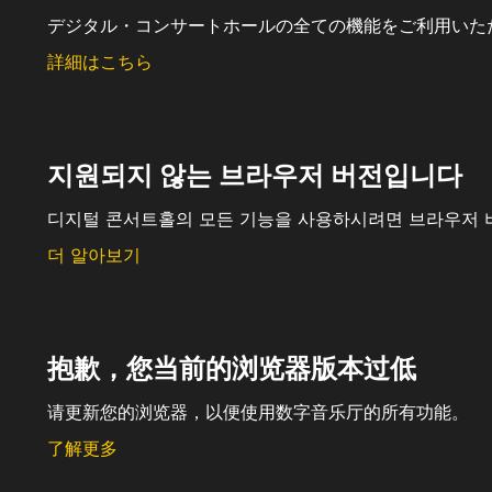
デジタル・コンサートホールの全ての機能をご利用いた
詳細はこちら
지원되지 않는 브라우저 버전입니다
디지털 콘서트홀의 모든 기능을 사용하시려면 브라우저 
더 알아보기
抱歉，您当前的浏览器版本过低
请更新您的浏览器，以便使用数字音乐厅的所有功能。
了解更多