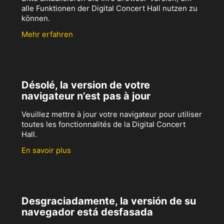
alle Funktionen der Digital Concert Hall nutzen zu
können.
Mehr erfahren
Désolé, la version de votre
navigateur n’est pas à jour
Veuillez mettre à jour votre navigateur pour utiliser
toutes les fonctionnalités de la Digital Concert
Hall.
En savoir plus
Desgraciadamente, la versión de su
navegador está desfasada