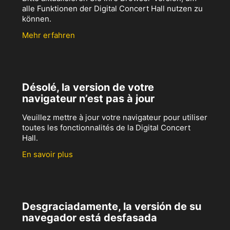
alle Funktionen der Digital Concert Hall nutzen zu
können.
Mehr erfahren
Désolé, la version de votre
navigateur n’est pas à jour
Veuillez mettre à jour votre navigateur pour utiliser
toutes les fonctionnalités de la Digital Concert
Hall.
En savoir plus
Desgraciadamente, la versión de su
navegador está desfasada