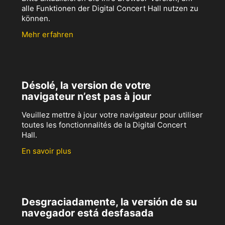
alle Funktionen der Digital Concert Hall nutzen zu
können.
Mehr erfahren
Désolé, la version de votre
navigateur n’est pas à jour
Veuillez mettre à jour votre navigateur pour utiliser
toutes les fonctionnalités de la Digital Concert
Hall.
En savoir plus
Desgraciadamente, la versión de su
navegador está desfasada