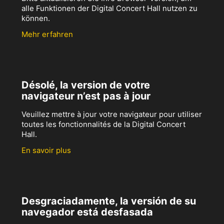
alle Funktionen der Digital Concert Hall nutzen zu
können.
Mehr erfahren
Désolé, la version de votre
navigateur n’est pas à jour
Veuillez mettre à jour votre navigateur pour utiliser
toutes les fonctionnalités de la Digital Concert
Hall.
En savoir plus
Desgraciadamente, la versión de su
navegador está desfasada