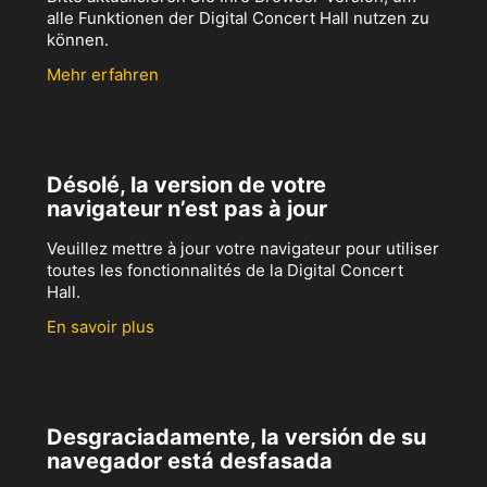
alle Funktionen der Digital Concert Hall nutzen zu
können.
Mehr erfahren
Désolé, la version de votre
navigateur n’est pas à jour
Veuillez mettre à jour votre navigateur pour utiliser
toutes les fonctionnalités de la Digital Concert
Hall.
En savoir plus
Desgraciadamente, la versión de su
navegador está desfasada