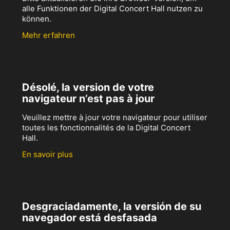
alle Funktionen der Digital Concert Hall nutzen zu
können.
Mehr erfahren
Désolé, la version de votre
navigateur n’est pas à jour
Veuillez mettre à jour votre navigateur pour utiliser
toutes les fonctionnalités de la Digital Concert
Hall.
En savoir plus
Desgraciadamente, la versión de su
navegador está desfasada