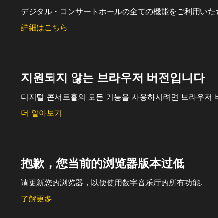
デジタル・コンサートホールの全ての機能をご利用いた
詳細はこちら
지원되지 않는 브라우저 버전입니다
디지털 콘서트홀의 모든 기능을 사용하시려면 브라우저 
더 알아보기
抱歉，您当前的浏览器版本过低
请更新您的浏览器，以便使用数字音乐厅的所有功能。
了解更多