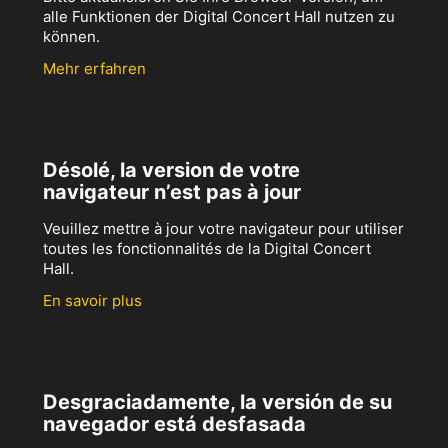
alle Funktionen der Digital Concert Hall nutzen zu
können.
Mehr erfahren
Désolé, la version de votre
navigateur n’est pas à jour
Veuillez mettre à jour votre navigateur pour utiliser
toutes les fonctionnalités de la Digital Concert
Hall.
En savoir plus
Desgraciadamente, la versión de su
navegador está desfasada