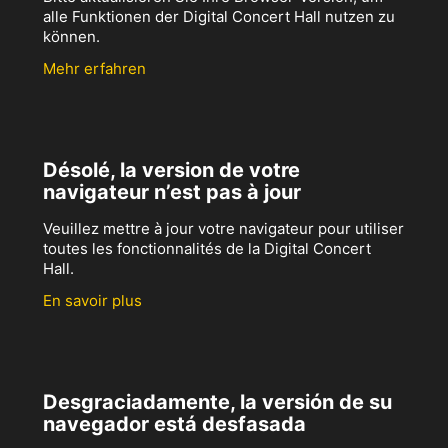
alle Funktionen der Digital Concert Hall nutzen zu
können.
Mehr erfahren
Désolé, la version de votre
navigateur n’est pas à jour
Veuillez mettre à jour votre navigateur pour utiliser
toutes les fonctionnalités de la Digital Concert
Hall.
En savoir plus
Desgraciadamente, la versión de su
navegador está desfasada