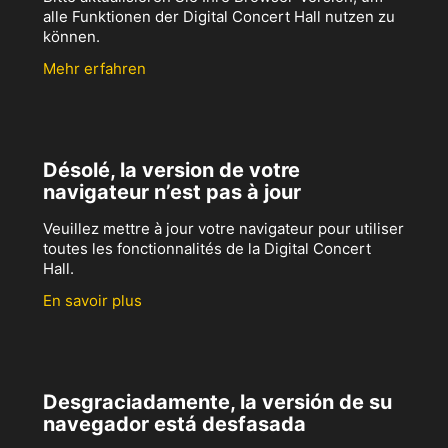
alle Funktionen der Digital Concert Hall nutzen zu
können.
Mehr erfahren
Désolé, la version de votre
navigateur n’est pas à jour
Veuillez mettre à jour votre navigateur pour utiliser
toutes les fonctionnalités de la Digital Concert
Hall.
En savoir plus
Desgraciadamente, la versión de su
navegador está desfasada