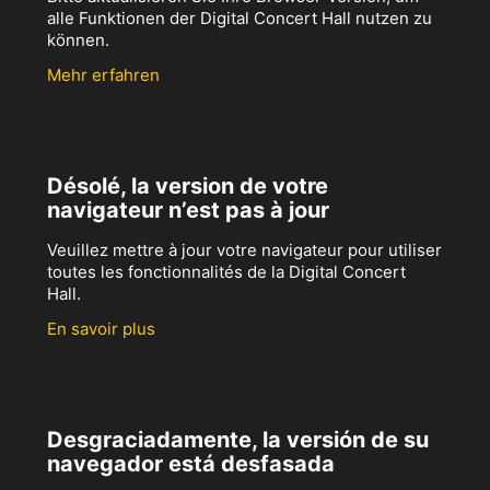
alle Funktionen der Digital Concert Hall nutzen zu
können.
Mehr erfahren
Désolé, la version de votre
navigateur n’est pas à jour
Veuillez mettre à jour votre navigateur pour utiliser
toutes les fonctionnalités de la Digital Concert
Hall.
En savoir plus
Desgraciadamente, la versión de su
navegador está desfasada