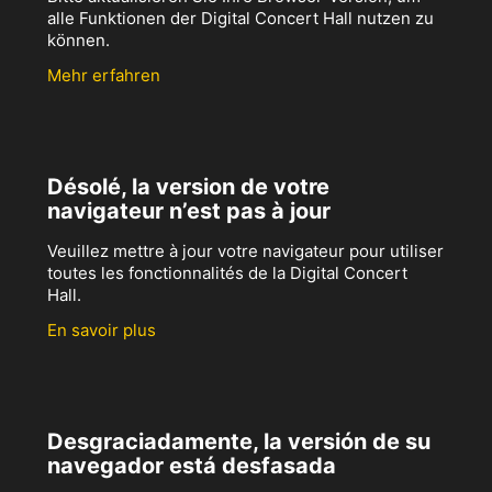
alle Funktionen der Digital Concert Hall nutzen zu
können.
Mehr erfahren
Désolé, la version de votre
navigateur n’est pas à jour
Veuillez mettre à jour votre navigateur pour utiliser
toutes les fonctionnalités de la Digital Concert
Hall.
En savoir plus
Desgraciadamente, la versión de su
navegador está desfasada