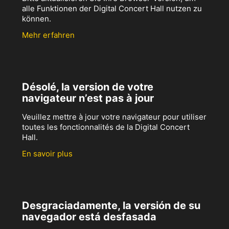
alle Funktionen der Digital Concert Hall nutzen zu
können.
Mehr erfahren
Désolé, la version de votre
navigateur n’est pas à jour
Veuillez mettre à jour votre navigateur pour utiliser
toutes les fonctionnalités de la Digital Concert
Hall.
En savoir plus
Desgraciadamente, la versión de su
navegador está desfasada