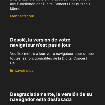
alle Funktionen der Digital Concert Hall nutzen zu
können.
Mehr erfahren
Désolé, la version de votre
navigateur n’est pas à jour
Veuillez mettre à jour votre navigateur pour utiliser
toutes les fonctionnalités de la Digital Concert
Hall.
En savoir plus
Desgraciadamente, la versión de su
navegador está desfasada