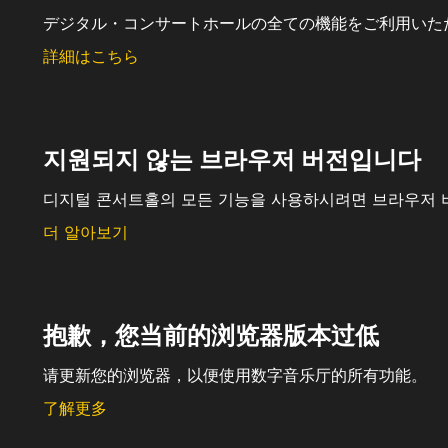
デジタル・コンサートホールの全ての機能をご利用いた
詳細はこちら
지원되지 않는 브라우저 버전입니다
디지털 콘서트홀의 모든 기능을 사용하시려면 브라우저 
더 알아보기
抱歉，您当前的浏览器版本过低
请更新您的浏览器，以便使用数字音乐厅的所有功能。
了解更多