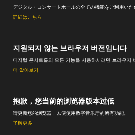
デジタル・コンサートホールの全ての機能をご利用いた
詳細はこちら
지원되지 않는 브라우저 버전입니다
디지털 콘서트홀의 모든 기능을 사용하시려면 브라우저 
더 알아보기
抱歉，您当前的浏览器版本过低
请更新您的浏览器，以便使用数字音乐厅的所有功能。
了解更多