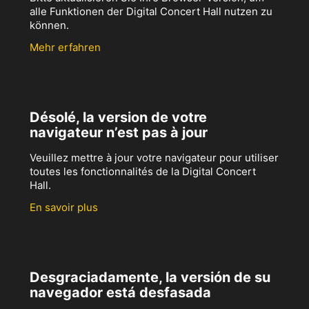
alle Funktionen der Digital Concert Hall nutzen zu
können.
Mehr erfahren
Désolé, la version de votre
navigateur n’est pas à jour
Veuillez mettre à jour votre navigateur pour utiliser
toutes les fonctionnalités de la Digital Concert
Hall.
En savoir plus
Desgraciadamente, la versión de su
navegador está desfasada