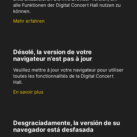
alle Funktionen der Digital Concert Hall nutzen zu
können.
Mehr erfahren
Désolé, la version de votre
navigateur n’est pas à jour
Veuillez mettre à jour votre navigateur pour utiliser
toutes les fonctionnalités de la Digital Concert
Hall.
En savoir plus
Desgraciadamente, la versión de su
navegador está desfasada