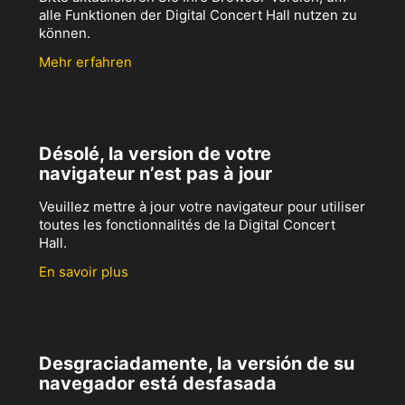
alle Funktionen der Digital Concert Hall nutzen zu
können.
Mehr erfahren
Désolé, la version de votre
navigateur n’est pas à jour
Veuillez mettre à jour votre navigateur pour utiliser
toutes les fonctionnalités de la Digital Concert
Hall.
En savoir plus
Desgraciadamente, la versión de su
navegador está desfasada