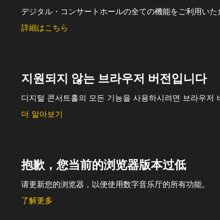
デジタル・コンサートホールの全ての機能をご利用いた
詳細はこちら
지원되지 않는 브라우저 버전입니다
디지털 콘서트홀의 모든 기능을 사용하시려면 브라우저 
더 알아보기
抱歉，您当前的浏览器版本过低
请更新您的浏览器，以便使用数字音乐厅的所有功能。
了解更多