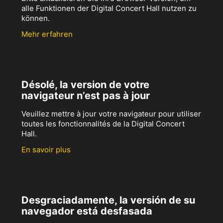
alle Funktionen der Digital Concert Hall nutzen zu
können.
Mehr erfahren
Désolé, la version de votre
navigateur n’est pas à jour
Veuillez mettre à jour votre navigateur pour utiliser
toutes les fonctionnalités de la Digital Concert
Hall.
En savoir plus
Desgraciadamente, la versión de su
navegador está desfasada