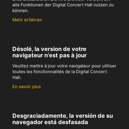
alle Funktionen der Digital Concert Hall nutzen zu
können.
Mehr erfahren
Désolé, la version de votre
navigateur n’est pas à jour
Veuillez mettre à jour votre navigateur pour utiliser
toutes les fonctionnalités de la Digital Concert
Hall.
En savoir plus
Desgraciadamente, la versión de su
navegador está desfasada