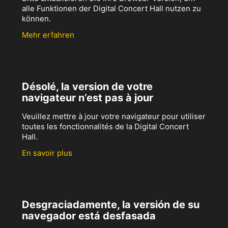
alle Funktionen der Digital Concert Hall nutzen zu
können.
Mehr erfahren
Désolé, la version de votre
navigateur n’est pas à jour
Veuillez mettre à jour votre navigateur pour utiliser
toutes les fonctionnalités de la Digital Concert
Hall.
En savoir plus
Desgraciadamente, la versión de su
navegador está desfasada