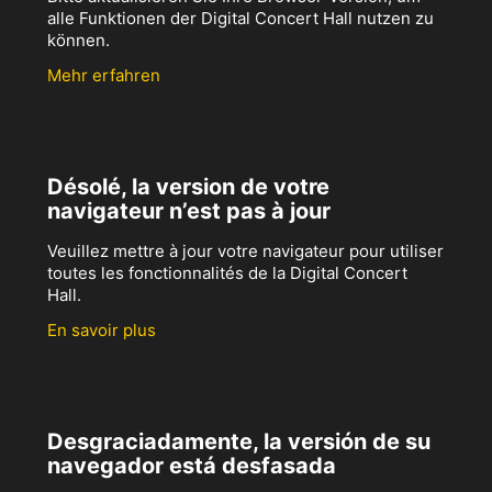
alle Funktionen der Digital Concert Hall nutzen zu
können.
Mehr erfahren
Désolé, la version de votre
navigateur n’est pas à jour
Veuillez mettre à jour votre navigateur pour utiliser
toutes les fonctionnalités de la Digital Concert
Hall.
En savoir plus
Desgraciadamente, la versión de su
navegador está desfasada