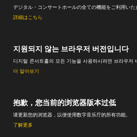
デジタル・コンサートホールの全ての機能をご利用いた
詳細はこちら
지원되지 않는 브라우저 버전입니다
디지털 콘서트홀의 모든 기능을 사용하시려면 브라우저 
더 알아보기
抱歉，您当前的浏览器版本过低
请更新您的浏览器，以便使用数字音乐厅的所有功能。
了解更多