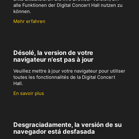
alle Funktionen der Digital Concert Hall nutzen zu
können.
Mehr erfahren
Désolé, la version de votre
navigateur n’est pas à jour
Veuillez mettre à jour votre navigateur pour utiliser
toutes les fonctionnalités de la Digital Concert
Hall.
En savoir plus
Desgraciadamente, la versión de su
navegador está desfasada