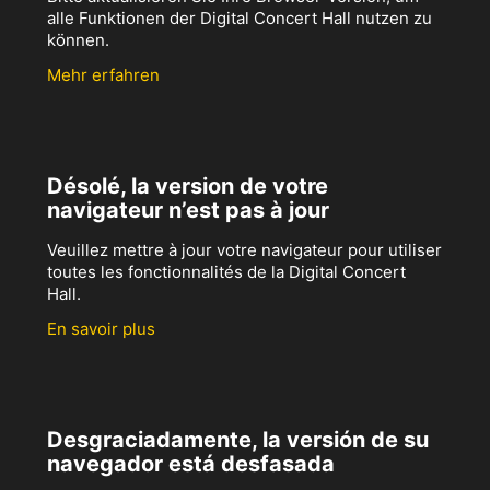
alle Funktionen der Digital Concert Hall nutzen zu
können.
Mehr erfahren
Désolé, la version de votre
navigateur n’est pas à jour
Veuillez mettre à jour votre navigateur pour utiliser
toutes les fonctionnalités de la Digital Concert
Hall.
En savoir plus
Desgraciadamente, la versión de su
navegador está desfasada