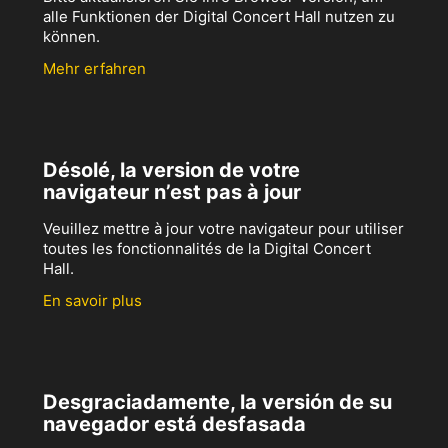
alle Funktionen der Digital Concert Hall nutzen zu
können.
Mehr erfahren
Désolé, la version de votre
navigateur n’est pas à jour
Veuillez mettre à jour votre navigateur pour utiliser
toutes les fonctionnalités de la Digital Concert
Hall.
En savoir plus
Desgraciadamente, la versión de su
navegador está desfasada