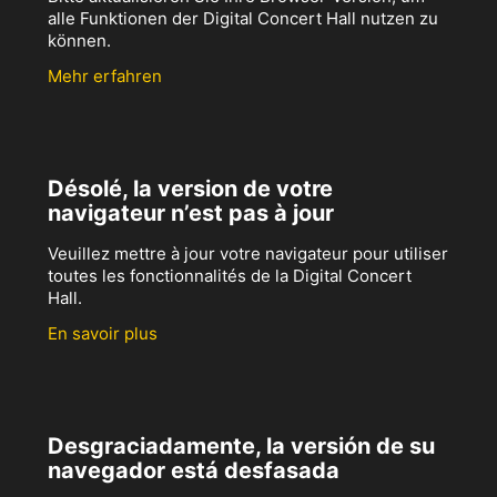
alle Funktionen der Digital Concert Hall nutzen zu
können.
Mehr erfahren
Désolé, la version de votre
navigateur n’est pas à jour
Veuillez mettre à jour votre navigateur pour utiliser
toutes les fonctionnalités de la Digital Concert
Hall.
En savoir plus
Desgraciadamente, la versión de su
navegador está desfasada