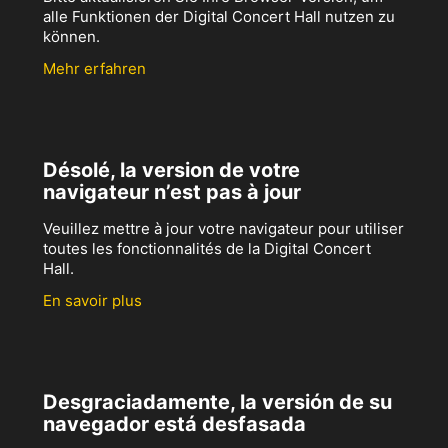
alle Funktionen der Digital Concert Hall nutzen zu
können.
Mehr erfahren
Désolé, la version de votre
navigateur n’est pas à jour
Veuillez mettre à jour votre navigateur pour utiliser
toutes les fonctionnalités de la Digital Concert
Hall.
En savoir plus
Desgraciadamente, la versión de su
navegador está desfasada