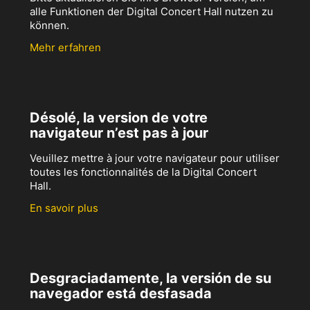
alle Funktionen der Digital Concert Hall nutzen zu
können.
Mehr erfahren
Désolé, la version de votre
navigateur n’est pas à jour
Veuillez mettre à jour votre navigateur pour utiliser
toutes les fonctionnalités de la Digital Concert
Hall.
En savoir plus
Desgraciadamente, la versión de su
navegador está desfasada