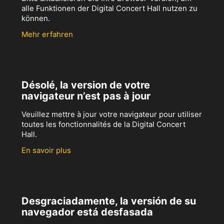
alle Funktionen der Digital Concert Hall nutzen zu
können.
Mehr erfahren
Désolé, la version de votre
navigateur n’est pas à jour
Veuillez mettre à jour votre navigateur pour utiliser
toutes les fonctionnalités de la Digital Concert
Hall.
En savoir plus
Desgraciadamente, la versión de su
navegador está desfasada