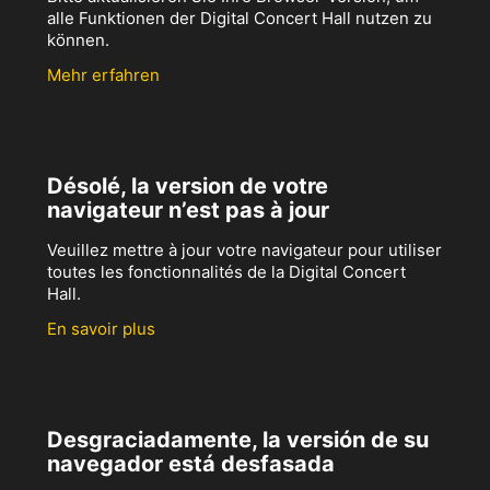
alle Funktionen der Digital Concert Hall nutzen zu
können.
Mehr erfahren
Désolé, la version de votre
navigateur n’est pas à jour
Veuillez mettre à jour votre navigateur pour utiliser
toutes les fonctionnalités de la Digital Concert
Hall.
En savoir plus
Desgraciadamente, la versión de su
navegador está desfasada