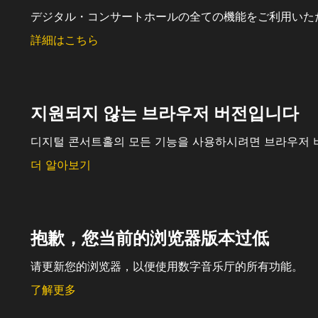
デジタル・コンサートホールの全ての機能をご利用いた
詳細はこちら
지원되지 않는 브라우저 버전입니다
디지털 콘서트홀의 모든 기능을 사용하시려면 브라우저 
더 알아보기
抱歉，您当前的浏览器版本过低
请更新您的浏览器，以便使用数字音乐厅的所有功能。
了解更多