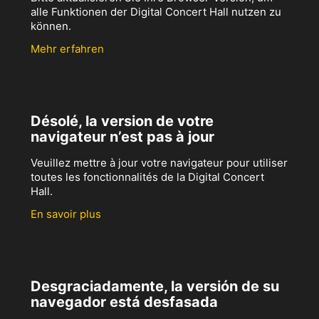
alle Funktionen der Digital Concert Hall nutzen zu
können.
Mehr erfahren
Désolé, la version de votre
navigateur n’est pas à jour
Veuillez mettre à jour votre navigateur pour utiliser
toutes les fonctionnalités de la Digital Concert
Hall.
En savoir plus
Desgraciadamente, la versión de su
navegador está desfasada